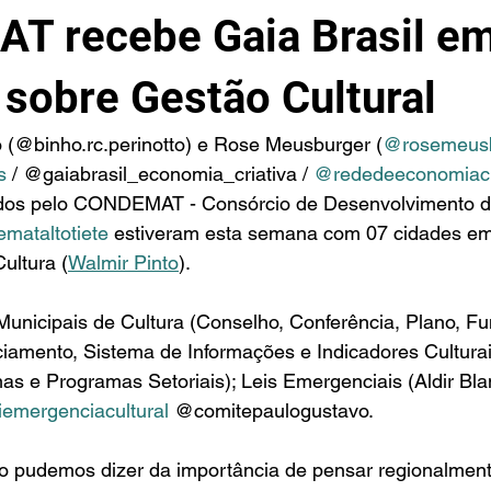
 recebe Gaia Brasil e
 sobre Gestão Cultural
o (@binho.rc.perinotto) e Rose Meusburger (
@rosemeus
s
 / @gaiabrasil_economia_criativa / 
@rededeeconomiacri
idos pelo CONDEMAT - Consórcio de Desenvolvimento do
mataltotiete
 estiveram esta semana com 07 cidades em
ultura (
Walmir Pinto
).
unicipais de Cultura (Conselho, Conferência, Plano, Fu
iamento, Sistema de Informações e Indicadores Cultura
s e Programas Setoriais); Leis Emergenciais (Aldir Blan
iemergenciacultural
 @comitepaulogustavo.
o pudemos dizer da importância de pensar regionalment