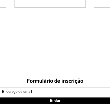
Eu vivo da "mamata" da lei
Pare
Rouanet!
um p
prop
Formulário de inscrição
Enviar