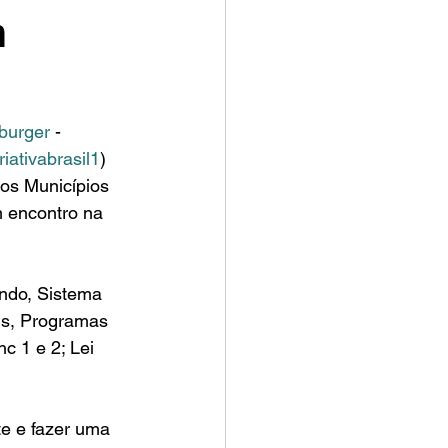
m
burger
 - 
ativabrasil1
) 
s Municípios 
 encontro na 
ndo, Sistema 
is, Programas 
c 1 e 2; Lei 
e e fazer uma 