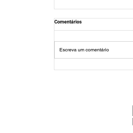
Comentários
Escreva um comentário
IV Direito do Terceiro Setor
Law Summit - jun26