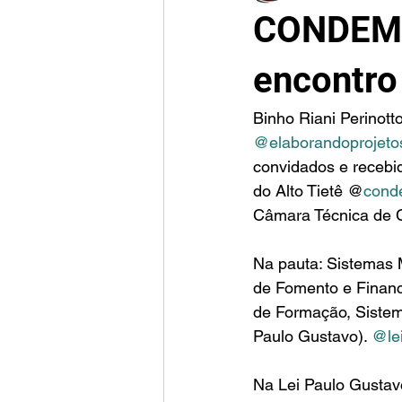
CONDEMAT
encontro
Binho Riani Perinott
@elaborandoprojeto
convidados e receb
do Alto Tietê @
conde
Câmara Técnica de C
Na pauta: Sistemas M
de Fomento e Financ
de Formação, Sistema
Paulo Gustavo). 
@le
Na Lei Paulo Gustav