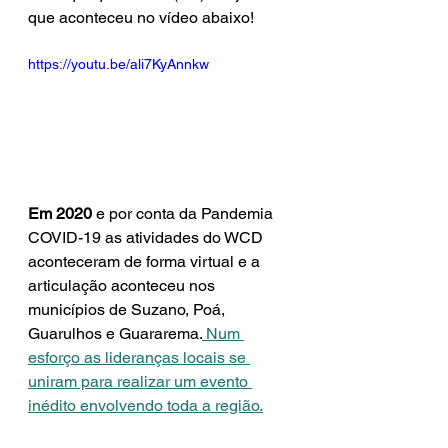
que aconteceu no vídeo abaixo!
https://youtu.be/ali7KyAnnkw
Em 2020
 e por conta da Pandemia 
COVID-19 as atividades do WCD 
aconteceram de forma virtual e a 
articulação aconteceu nos 
municípios de Suzano, Poá, 
Guarulhos e Guararema.
 Num 
esforço as lideranças locais se 
uniram para realizar um evento 
inédito envolvendo toda a região.