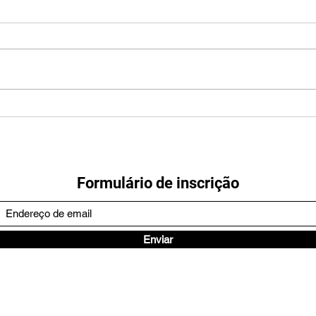
Eu vivo da "mamata" da lei
Pare
Rouanet!
um p
prop
Formulário de inscrição
Enviar