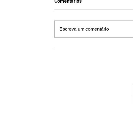
Comentários
Escreva um comentário
IV Direito do Terceiro Setor
Law Summit - jun26