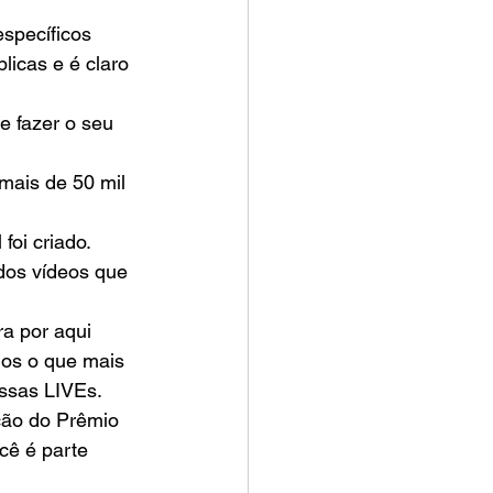
specíficos 
icas e é claro 
e fazer o seu 
mais de 50 mil 
foi criado.
dos vídeos que 
a por aqui 
ios o que mais 
ssas LIVEs.  
ção do Prêmio 
cê é parte 