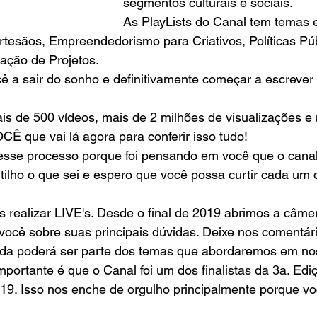
segmentos culturais e sociais. 
As PlayLists do Canal tem temas e
esãos, Empreendedorismo para Criativos, Políticas Públ
ção de Projetos.  
ê a sair do sonho e definitivamente começar a escrever 
s de 500 vídeos, mais de 2 milhões de visualizações e 
OCÊ que vai lá agora para conferir isso tudo! 
sse processo porque foi pensando em você que o canal 
ilho o que sei e espero que você possa curtir cada um 
 realizar LIVE's. Desde o final de 2019 abrimos a câmer
você sobre suas principais dúvidas. Deixe nos comentár
úvida poderá ser parte dos temas que abordaremos em no
mportante é que o Canal foi um dos finalistas da 3a. Edi
019. Isso nos enche de orgulho principalmente porque vo