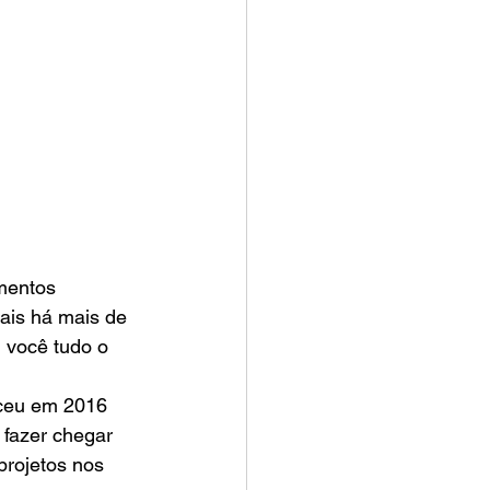
mentos 
rais há mais de 
 você tudo o 
ceu em 2016 
 fazer chegar 
projetos nos 