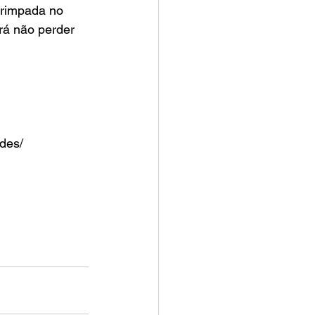
arimpada no 
prá não perder 
des/ 