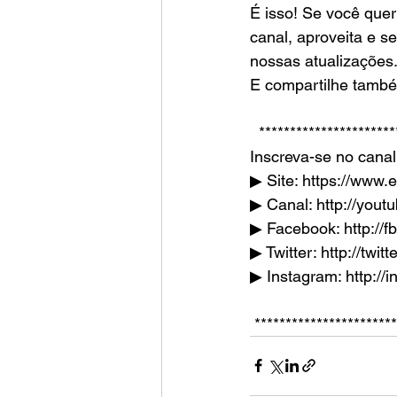
É isso! Se você quer
canal, aproveita e se
nossas atualizações.
E compartilhe també
  *********************
Inscreva-se no canal
▶ Site: https://www.
▶ Canal: http://you
▶ Facebook: http://f
▶ Twitter: http://twit
▶ Instagram: http:/
 **********************