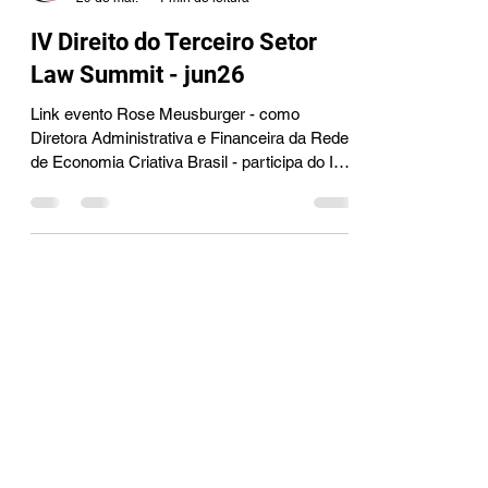
Redação
29 de mai.
1 min de leitura
IV Direito do Terceiro Setor
Law Summit - jun26
Link evento Rose Meusburger - como
Diretora Administrativa e Financeira da Rede
de Economia Criativa Brasil - participa do IV
Direito do Terceiro Setor Law para aprender
um pouco mais e abastecer a organização
com informações atualizadas que envolvam
legislação e o terceiro setor. A Comissão de
Direito do Terceiro Setor da OAB SP
promove, entre os dias 1º e 3 de junho, o IV
Direito do Terceiro Setor Law Summit, na
sede institucional da entidade, em São Paulo.
O encontro reuni